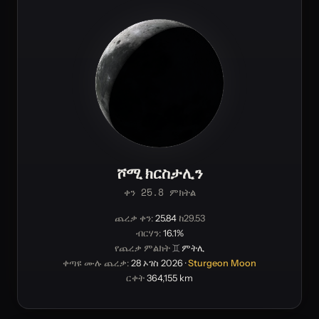
ሾሚ ክርስታሊን
ቀን 25.8 ምክትል
ጨረቃ ቀን:
25.84
ከ29.53
ብርሃን:
16.1%
የጨረቃ ምልክት
♊ ምትሊ
ቀጣዩ ሙሉ ጨረቃ:
28 ኦገስ 2026
·
Sturgeon Moon
ርቀት
364,155 km