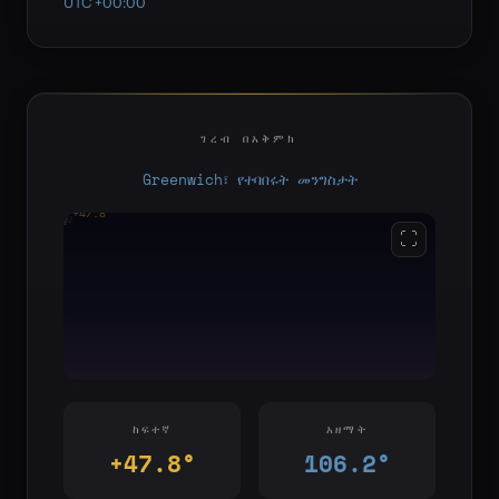
UTC +00:00
ገረብ በአቅምክ
Greenwich፣ የተባበሩት መንግስታት
+47.8°
YOU
E
S
W
⛶
ከፍተኛ
አዘማት
+47.8°
106.2°