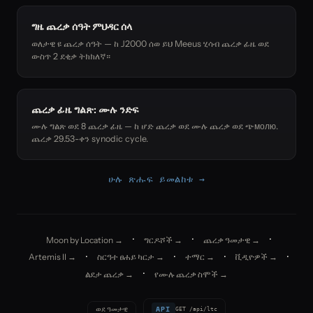
ግዜ ጨረቃ ሰዓት ምህዳር ሰላ
ወለታዊ ዩ ጨረቃ ሰዓት — ከ J2000 ሰወ ይህ Meeus ሂሳብ ጨረቃ ፊዜ ወደ
ውስጥ 2 ደቂቃ ትክክለኛ።
ጨረቃ ፊዜ ግልጽ: ሙሉ ንድፍ
ሙሉ ግልጽ ወደ 8 ጨረቃ ፊዜ — ከ ሆድ ጨረቃ ወደ ሙሉ ጨረቃ ወደ ጭмолю.
ጨረቃ 29.53-ቀን synodic cycle.
ሁሉ ጽሑፍ ይመልከቱ →
·
·
·
Moon by Location →
ግርዶሾች →
ጨረቃ ዓመታዊ →
·
·
·
·
Artemis II →
ስርዓተ ፀሐይ ካርታ →
ተማር →
ቪዲዮዎች →
·
ልደታ ጨረቃ →
የሙሉ ጨረቃ ስሞች →
API
ወደ ዓመታዊ
GET /api/ltc