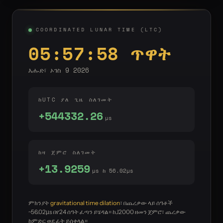
COORDINATED LUNAR TIME (LTC)
05:57:59 ጥዋት
እሑድ፣ ኦገስ 9 2026
ከUTC ያለ ጊዜ ስለገመት
+544332.26
µs
ከዛ ጀምሮ ስለገመት
+13.9266
µs ከ 56.02µs
ምክንያት
gravitational time dilation
፣ በጨረቃው ላይ ሰዓቶች
~56.02µs በየ24 ሰዓት ፈጣን ይሄዳል። ከJ2000 ዘመን ጀምሮ፣ ጨረቃው
ከምድር ወደ ፊት ይሰቀላል።