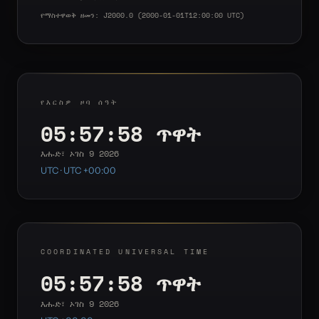
የማስተዋወቅ ዘመን: J2000.0 (2000-01-01T12:00:00 UTC)
የእርስዎ ዞባ ሰዓት
05:57:59 ጥዋት
እሑድ፣ ኦገስ 9 2026
UTC · UTC +00:00
COORDINATED UNIVERSAL TIME
05:57:59 ጥዋት
እሑድ፣ ኦገስ 9 2026