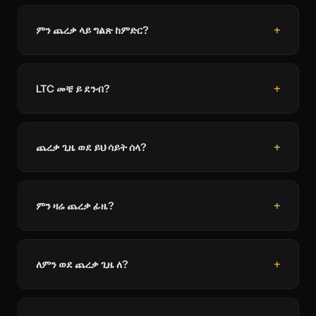
ምን ጨረቃ ላይ ግልጽ ከምድር?
LTC መቼ ይ ደንብ?
ጨረቃ ጊዜ ወደ ይህ ሳይት ሰላ?
ምን ዛሬ ጨረቃ ፊዜ?
ለምን ወደ ጨረቃ ጊዜ ለ?