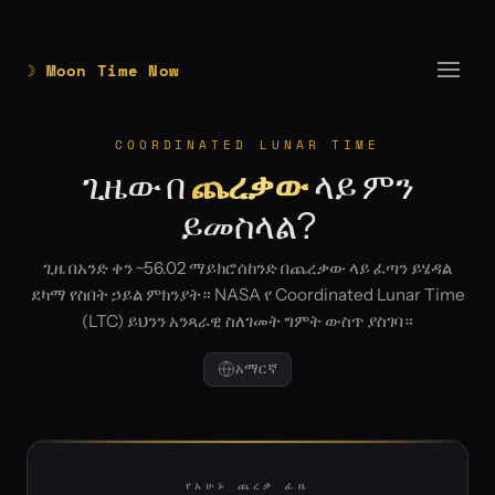
☽ Moon Time Now
COORDINATED LUNAR TIME
ጊዜው በ
ጨረቃው
ላይ ምን
ይመስላል?
ጊዜ በአንድ ቀን ~56.02 ማይክሮሰከንድ በጨረቃው ላይ ፈጣን ይሄዳል
ደካማ የስበት ኃይል ምክንያት። NASA የ Coordinated Lunar Time
(LTC) ይህንን አንጻራዊ ስለገመት ግምት ውስጥ ያስገባ።
አማርኛ
የአሁኑ ጨረቃ ፊዜ