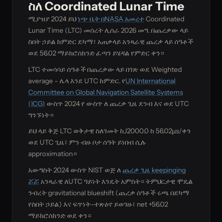
ስለ Coordinated Lunar Time
ሚያዝያ 2024 ይህ
ነጭ ቤት በNASA አመረተ
Coordinated
Lunar Time (LTC) መሰረት ሊሰራ 2026 መግ. በጨረቃው ላይ
ስበት ኃይል ከምድር ደካማ፣ አጠቃላይ አንጻራዊ ጨረቃ ላይ ሰዓቶች
ወደ 56.02 ማይክሮሰከንድ ፈጣን ይሄዳል የምድር ቀን።
LTC ተመሳሳይ ሰዓቶች በጨረቃው ላይ በገጽ ወደ Weighted
average - ሌላ እንደ UTC ከምድር. የ
UN International
Committee on Global Navigation Satellite Systems
(ICG)
ውስጥ 2024 የ ውስጥ ለ ጨረቃ ጊዜ ደንብ እና ወደ UTC
ግንኙነት።
ይህ ላይ ቅጅ LTC ወቅታዊ ስለገመት ከJ2000.0 ከ 56.02µs/ቀን
ወደ UTC ጊዜ፣ ምን ብዙ ቦታ ሰዓት ይነበብ ሲሉ
approximation።
አውግስት 2024 ውስጥ NIST ወጅ ለ
ጨረቃ ጊዜ keepinging
ሯሯ
አንጻራዊ ለUTC ዓይነት እንዴት አምስት። ትምህርታዊ ሞዴል
ንብረት gravitational blueshift (ጨረቃ ሰዓቶች ሩጫ በደካማ
የስበት ኃይል) እና ፍጥነት-ተጽዕኖ ይወገዙ፣ net +56.02
ማይክሮሰከንድ ወደ ቀን።