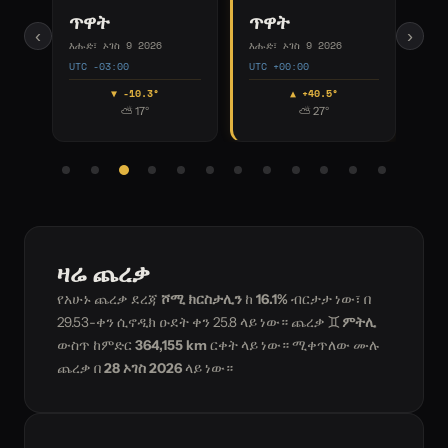
ጥዋት
ጥዋት
ጥዋ
‹
›
እሑድ፣ ኦገስ 9 2026
እሑድ፣ ኦገስ 9 2026
እሑድ፣ ኦ
UTC +00:00
UTC +01:00
UTC +0
▲ +40.5°
▲ +48.3°
☀ 25°
⛅ 27°
ዛሬ ጨረቃ
የአሁኑ ጨረቃ ደረጃ
ሾሚ ክርስታሊን
ከ
16.1%
ብርታታ ነው፣ በ
29.53-ቀን ሲኖዲክ ዑደት ቀን
25.8
ላይ ነው። ጨረቃ
♊ ምትሊ
ውስጥ ከምድር
364,155 km
ርቀት ላይ ነው። ሚቀጥለው ሙሉ
ጨረቃ በ
28 ኦገስ 2026
ላይ ነው።