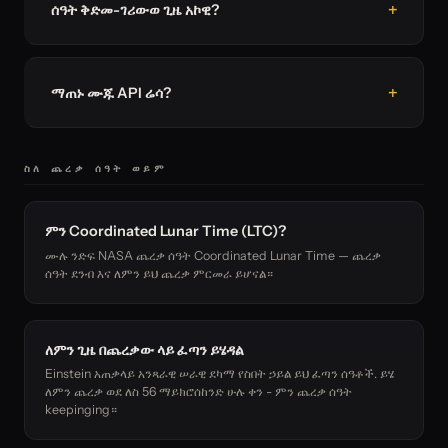
ሰዓት ቅድመ-ገሪውወ ጊዜ አኮዊ?
ማጠኑ ሙጁ API ሬሳ?
ስለ ጨረቃ ሰዓት ወይም
ምን Coordinated Lunar Time (LTC)?
ሙሉ ንድፍ NASA ጨረቃ ሰዓት Coordinated Lunar Time — ጨረቃ
ሰዓት ደንብ እና ለምን ይህ ጨረቃ ምርመራ ይሆናል።
ለምን ጊዜ በጨረቃው ላይ ፈጣን ይሄዳል
Einstein አጠቃላይ አንጻራዊ ሠራዊ ደካማ የስበት ኃይል ይህ ፈጣን ሰዓቶች. ይሄ
ለምን ጨረቃ ወደ ለስ 56 ማይክሮሰከንድ ሁሉ ቀን - ምን ጨረቃ ሰዓት
keepinging።