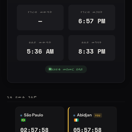
የገረብ መውጣት
የገረብ መጋበት
—
6:57 PM
ፀሐይ መውጣት
ፀሐይ መግባት
5:36 AM
8:33 PM
ከአፍቁ መስመር በላይ
ጊዜ በሙሉ ዓለም
Abidjan
Kinshasa
Joh
05:57:59
06:57:59
07: