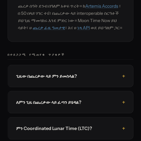
ጨረቃ ሰዓት ደንብ በዓለም አቀፍ ጥረት። ከ
Artemis Accords
፣
በ 50 በላይ ሃገር ተป፣ በጨረቃው ላይ interoperable ስርዓቶች
ይህ ጊዜ ማመሳከሩ እንደ ምድር ነው። Moon Time Now ይህ
ሳይት፣ ሀ
ጨረቃ ፊዜ ዓመታዊ
፣ እና ሀ
ነጻ API
ወደ ይህ ዓለም ጋር።
በተደጋጋሚ የሚጠየቁ ጥያቄዎች
ጊዜው በጨረቃው ላይ ምን ይመስላል?
ለምን ጊዜ በጨረቃው ላይ ፈጣን ይሄዳል?
ምን Coordinated Lunar Time (LTC)?