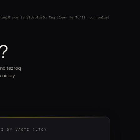
tasi
Oʻrganish
Videolar
Oy Tug'ilgan Kun
To'lin oy nomlari
?
und tezroq
 nisbiy
HI OY VAQTI (LTC)