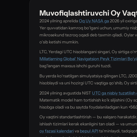
Muvofiqlashtiruvchi Oy Vaq
2024 yilning aprelida
Oq Uy NASA ga
2026 yil oxirig
Yer quvvatidan kamroq boʻlgani uchun, umumiy nisbiyl
mikrosekund tezroq oqadi deb taxmin qiladi. Oylar va 
oʻsib ketishi mumkin.
LTC, Yerdagi UTC hisoblangani singari, Oy sirtiga oʻr
Millatlarning Globalʻ Navigatsion Peyk Tizimlari Boʻ
bag'langan maxsus ishchi guruhi tuzdi.
Bu yerda koʻrsatilgan simulyatsiya qilingan LTC, J2
hisoblaydi va uni hozirgi UTC vaqtiga qoʻshib, Oy sirti
2024 yilning avgustida NIST
UTC ga nisbiy tuzatilish q
Matematik model ham tortishish koʻk siljishini (Oy so
hisobga oladi va bu saytda foydalaniladigan kun +56.
Oy vaqtini standartlashtirish — bu xalqaro harakatdir
ishlash tizimlari kerak ekanligini tan oladi — va umu
oy fazasi kalendari
va
bepul API
taʼminlaydi, tadqiqo