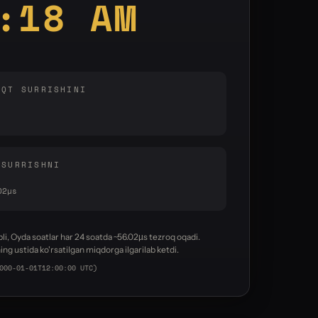
:19 AM
AQT SURRISHINI
 SURRISHNI
02µs
li, Oyda soatlar har 24 soatda ~56.02µs tezroq oqadi.
ng ustida ko'rsatilgan miqdorga ilgarilab ketdi.
000-01-01T12:00:00 UTC)