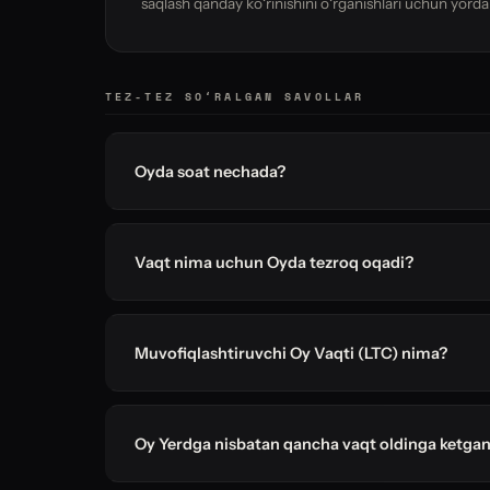
saqlash qanday koʻrinishini oʻrganishlari uchun yord
TEZ-TEZ SOʻRALGAN SAVOLLAR
Oyda soat nechada?
Vaqt nima uchun Oyda tezroq oqadi?
Muvofiqlashtiruvchi Oy Vaqti (LTC) nima?
Oy Yerdga nisbatan qancha vaqt oldinga ketga