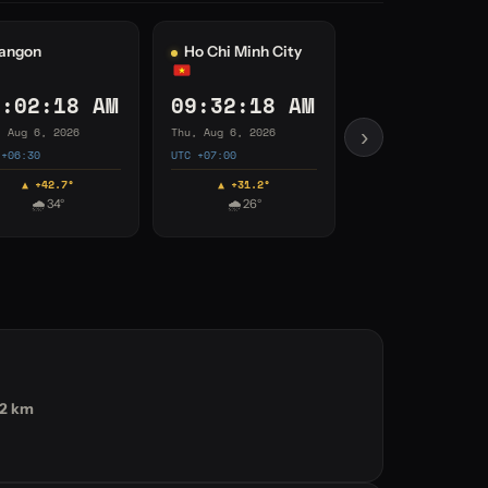
ydney
Auckland
2:32:19 PM
02:32:19 PM
, Aug 6, 2026
Thu, Aug 6, 2026
›
 +10:00
UTC +12:00
▼ -23.8°
▼ -42.9°
☀ 12°
⛅ 12°
02 km