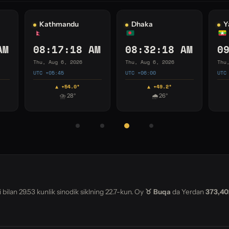
Seoul
Adelaide
S
AM
11:32:19 AM
12:02:19 PM
1
Thu, Aug 6, 2026
Thu, Aug 6, 2026
Thu
UTC +09:00
UTC +09:30
UTC
▲ +19.3°
▼ -14.0°
☁ 10°
⛅ 40°
i bilan 29.53 kunlik sinodik siklning
22.7
-kun. Oy
♉ Buqa
da Yerdan
373,4