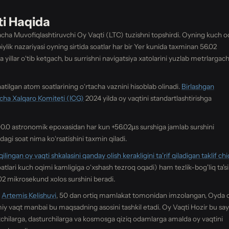
ti Haqida
acha Muvofiqlashtiruvchi Oy Vaqti (LTC) tuzishni topshirdi. Oyning kuch o
ik nazariyasi oyning sirtida soatlar har bir Yer kunida taxminan 56.02
yillar oʻtib ketgach, bu surrishni navigatsiya xatolarini yuzlab metrlargac
natilgan atom soatlarining oʻrtacha vaznini hisoblab olinadi.
Birlashgan
yicha Xalqaro Komiteti (ICG)
2024 yilda oy vaqtini standartlashtirishga
000.0 astronomik epoxasidan har kun +56.02µs surshiga jamlab surshini
dagi soat nima koʻrsatishini taxmin qiladi.
ilingan oy vaqti shkalasini qanday olish kerakligini taʼrif qiladigan taklif chi
atlari kuch oqimi kamligiga oʻxshash tezroq oqadi) ham tezlik-bog'liq ta'sir
02 mikrosekund xolos surshini beradi.
.
Artemis Kelishuvi
, 50 dan ortiq mamlakat tomonidan imzolangan, Oyda 
miy vaqt manbai bu maqsadning asosini tashkil etadi. Oy Vaqti Hozir bu say
tchilarga, dasturchilarga va kosmosga qiziq odamlarga amalda oy vaqtini