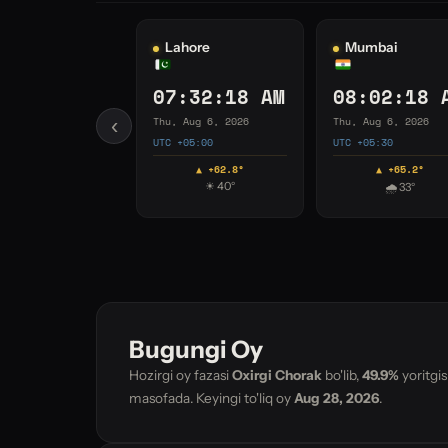
angon
Ho Chi Minh City
Shanghai
:02:19 AM
09:32:19 AM
10:32:19 
 Aug 6, 2026
Thu, Aug 6, 2026
Thu, Aug 6, 2026
‹
+06:30
UTC +07:00
UTC +08:00
▲ +42.7°
▲ +31.2°
▲ +22.6°
🌧 34°
🌧 26°
⛅ 40°
Bugungi Oy
Hozirgi oy fazasi
Oxirgi Chorak
bo'lib,
49.9%
yoritgis
masofada. Keyingi to'liq oy
Aug 28, 2026
.