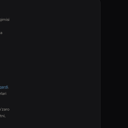
qimisi
ha
qardi
.
lari
oʻzaro
tni,