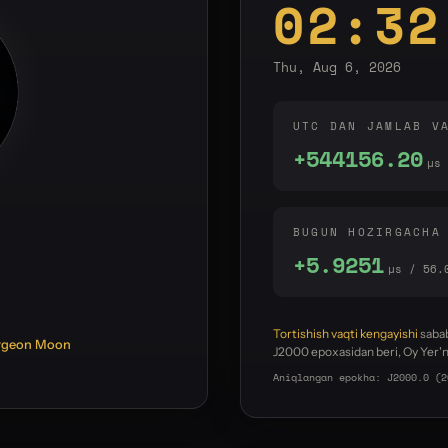
02:32
Thu, Aug 6, 2026
UTC DAN JAMLAB V
+544156.20
µs
BUGUN HOZIRGACHA
+5.9257
µs / 56.
n
Tortishish vaqti kengayishi
sabab
rgeon Moon
J2000 epoxasidan beri, Oy Yer'ni
Aniqlangan epokha: J2000.0 (2