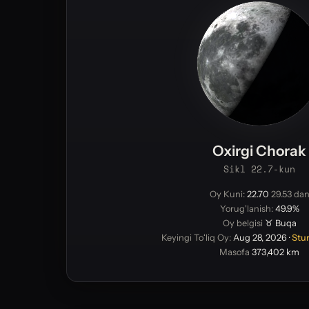
Oxirgi Chorak
Sikl 22.7-kun
Oy Kuni:
22.70
29.53 da
Yorug'lanish:
49.9%
Oy belgisi
♉ Buqa
Keyingi Toʻliq Oy:
Aug 28, 2026
·
Stu
Masofa
373,402 km