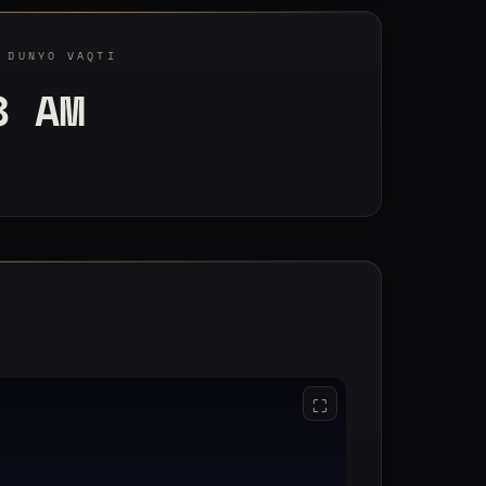
 DUNYO VAQTI
9 AM
⛶