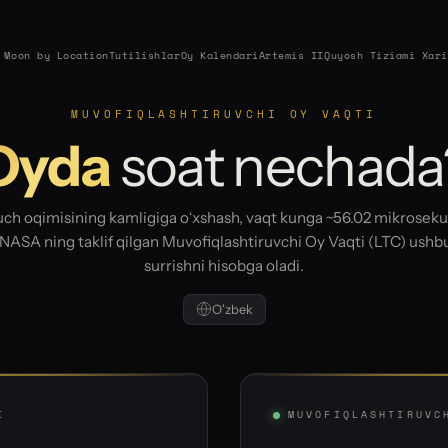
Moon by Location
Tutilishlar
Oy Kalendari
Artemis II
Quyosh Tiziami Xari
MUVOFIQLASHTIRUVCHI OY VAQTI
Oyda
soat nechada
ch oqimisining kamligiga oʻxshash, vaqt kunga ~56.02 mikrosek
 NASA ning taklif qilgan Muvofiqlashtiruvchi Oy Vaqti (LTC) ushbu
surrishni hisobga oladi.
Oʻzbek
I
MUVOFIQLASHTIRUVC