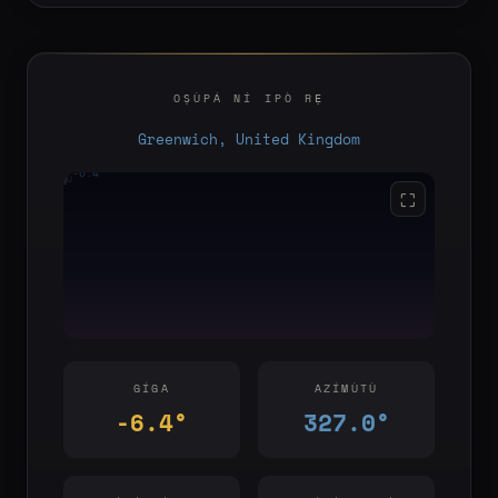
OṢÙPÁ NÍ IPÒ RẸ
Greenwich, United Kingdom
-6.4°
YOU
E
S
W
⛶
GÍGA
AZÍMÙTÙ
-6.4°
327.0°