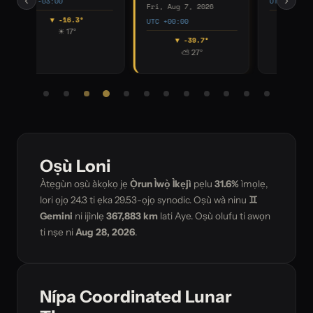
UTC +01:00
UTC +02:00
UTC
▼ -60.0°
▼ -81.9°
☀ 12°
⛅ 24°
Oṣù Loni
Àtẹgùn oṣù àkọkọ jẹ
Ọ̀run Ìwọ̀ Ìkẹjì
pẹlu
31.6%
ìmọlẹ,
lori ọjọ
24.3
ti ẹka 29.53-ọjọ synodic. Oṣù wà ninu
♊
Gemini
ni ijìnlẹ
367,883 km
lati Aye. Oṣù olufu ti awọn
ti nṣe ni
Aug 28, 2026
.
Nípa Coordinated Lunar