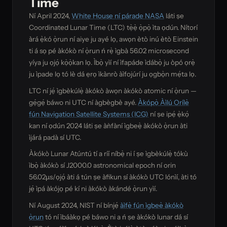
Time
Ní April 2024,
White House ní párade NASA
láti ṣe
Coordinated Lunar Time (LTC) tẹ̀ẹ̀ ọ̀pọ̀ ìta ọdún. Nítorí
àrá ẹ̀kó ọ̀run ní aiye ju ayé lọ, awọn ètò inú ètò Einstein
ti á sọ pé àkókò ní ọ̀run ń rẹ̀ ìgbà 56.02 microsecond
yíya ju ọjọ́ kọ̀ọ̀kan lọ. Ìbọ̀ yìí ní ìfapáde ìdábọ̀ ju òpó ọrẹ̀
ju ìpade lọ tó lè dá ẹrọ ìkànrò àìfojúrí ju ọgbọ̀n mẹ́ta lọ.
LTC ní jẹ́ ìgbèkúlẹ̀ àkókò àwọn àkókò atomic ní ọ̀run —
gẹ́gẹ́ báwo ni UTC ní àgbègbè ayé.
Àkópọ̀ Àìlú Orílẹ̀
fún Navigation Satellite Systems (ICG)
ní ṣe ipẹ́ ẹ̀kọ́
kan ní ọdún 2024 láti ṣe àǹfàní ìgbeẹ̀ àkókò ọ̀run àti
ìjárá padà sí UTC.
Àkókò Lunar Atúntú tí a ríí níbẹ̀ ni í ṣe ìgbèkúlẹ̀ tókù
ìbọ̀ àkókò sí J2000.0 astronomical epoch ní orin
56.02µs/ọjọ́ àti á tún ṣe àfikun sí àkókò UTC lónìí, àti tó
jẹ́ ìpá àkójọ pé kí ni àkókò àkándé ọ̀run yìí.
Ní August 2024, NIST ní bínjẹ́
àìfẹ̀ fún ìgbeẹ̀ àkókò
ọ̀run
tó ní ìbáàkọ pé báwo ni a ń ṣe àkókò lunar dá sí