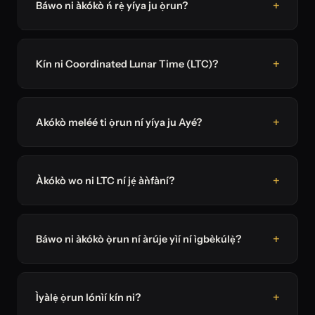
Báwo ni àkókò ń rẹ̀ yíya ju ọ̀run?
Kín ni Coordinated Lunar Time (LTC)?
Akókò meléé ti ọ̀run ní yíya ju Ayé?
Àkókò wo ni LTC ní jẹ́ àǹfàní?
Báwo ni àkókò ọ̀run ní àrúje yìí ní ìgbèkúlẹ̀?
Ìyàlẹ̀ ọ̀run lónìí kín ni?