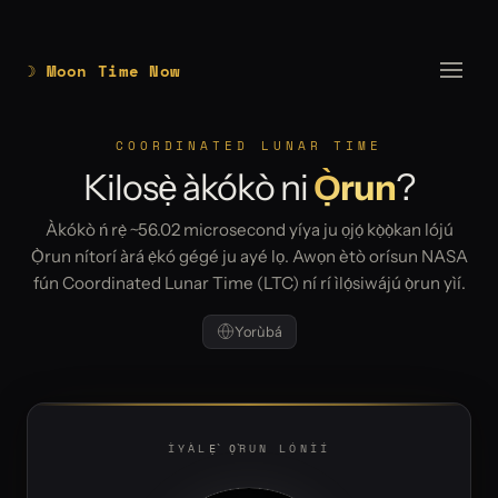
☽ Moon Time Now
COORDINATED LUNAR TIME
Kilosẹ̀ àkókò ni
Ọ̀run
?
Àkókò ń rẹ̀ ~56.02 microsecond yíya ju ọjọ́ kọ̀ọ̀kan lójú
Ọ̀run nítorí àrá ẹ̀kó gégé ju ayé lọ. Awọn ètò orísun NASA
fún Coordinated Lunar Time (LTC) ní rí ìlọ́siwájú ọ̀run yìí.
Yorùbá
ÌYÀLẸ̀ Ọ̀RUN LÓNÌÍ