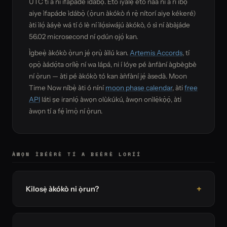
UTC tí a ní ìfapáde ìdábọ̀. Ètò iyálẹ̀ ètò náà ni a rí ìbọ̀
aiye ìfapáde ìdábọ̀ (ọ̀run àkókò ń rẹ̀ nítorí aiye kékeré)
àti ìlọ́ àáyè wá tí ó lè ní ìlọ́siwájú àkókò, ó sì ní àbàjáde
56.02 microsecond ní ọdún ọjọ́ kan.
Ìgbeẹ̀ àkókò ọ̀run jẹ́ ọrụ̀ àìlú kan.
Artemis Accords
, tí
ọpọ̀ àádọ́ta orílẹ̀ ní wa lápá, ni í lóye pé ànfàní àgbègbè
ní ọ̀run — àti pé àkókò tó kan àǹfàní jẹ́ àsedà. Moon
Time Now níbẹ̀ àti ó níní
moon phase calendar
, àti
free
API
láti ṣe iranlọ́ àwọn olùkúkú, àwọn onìlẹ̀kọ̀ọ́, àti
àwọn tí a fẹ́ ìmọ̀ ní ọ̀run.
ÀWỌN ÌBÉÈRÈ TÍ A BEÈRÈ LORÍÍ
Kilosẹ̀ àkókò ni ọ̀run?