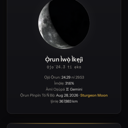
Ọ̀run Ìwọ̀ Ìkẹjì
Ọjọ́ 24.3 ti ẹka
Ọjọ́ Ọ̀run:
24.29
ní 29.53
Ìmọ́lẹ:
31.6%
Àmì Oṣùpá
♊ Gemini
Ọ̀run Pínpín Tó Ń Bọ̀:
Aug 28, 2026
·
Sturgeon Moon
Ijìnlẹ
367,883 km