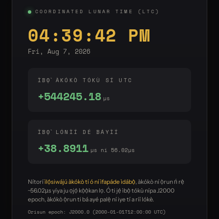
COORDINATED LUNAR TIME (LTC)
04:39:42 PM
Fri, Aug 7, 2026
ÌBỌ̀ ÀKÓKÒ TÓKÙ SÍ UTC
+544245.18
µs
ÌBỌ̀ LÓNÌÍ DÉ BÁYÌÍ
+38.8911
µs ní 56.02µs
Nítorí
ìlọ́siwájú àkókò tí ó ní ìfapáde ìdábọ̀
, àkókò ní ọ̀run ń rẹ̀
~56.02µs yíya ju ọjọ́ kọ̀ọ̀kan lọ. Ó ti jẹ́ ìbọ̀ tókù nípa J2000
epoch, àkókò ọ̀run ti bá ayé palẹ̀ ní iye tí a ríí lókè.
Orísun epoch: J2000.0 (2000-01-01T12:00:00 UTC)