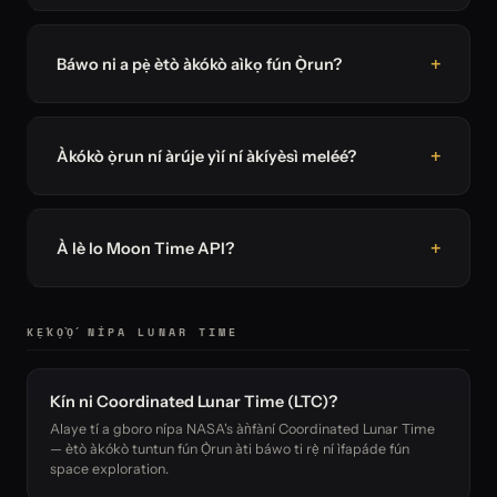
Báwo ni a pẹ̀ ètò àkókò aìkọ fún Ọ̀run?
Àkókò ọ̀run ní àrúje yìí ní àkíyèsì meléé?
À lè lo Moon Time API?
KẸ́KỌ̀Ọ́ NÍPA LUNAR TIME
Kín ni Coordinated Lunar Time (LTC)?
Alaye tí a gboro nípa NASA's àǹfàní Coordinated Lunar Time
— ètò àkókò tuntun fún Ọ̀run àti báwo ti rẹ̀ ní ìfapáde fún
space exploration.