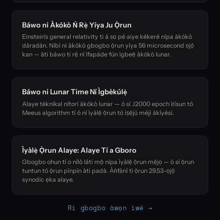
Báwo ni Àkókò Ń Rẹ̀ Yíya Ju Ọ̀run
Einstein's general relativity ti á sọ pé aiye kékeré nípa àkókò
dáradán. Níbí ni àkókò gbogbo ọ̀run yíya 56 microsecond ọjọ́
kan — àti báwo ti rẹ̀ ní ìfapáde fún ìgbeẹ̀ àkókò lunar.
Báwo ni Lunar Time Ní Ìgbèkúlẹ̀
Alaye tékníkal nítorí àkókò lunar — ó sí J2000 epoch ìṛísun tó
Meeus algorithm tí ó ní ìyàlẹ̀ ọ̀run tó iṣẹ́jú méjì àkíyèsì.
Ìyàlẹ̀ Ọ̀run Alaye: Alaye Tí a Gboro
Gbogbo ohun tí o nílò láti mọ̀ nípa ìyàlẹ̀ ọ̀run mẹ́jọ — ó sí ọ̀run
tuntun tó ọ̀run pínpín àti padà. Àǹfàní ti ọ̀run 29.53-ọjọ́
synodic ẹka alaye.
Rí gbogbo àwọn ìwé →