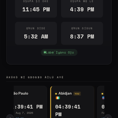
OṢÙPÁ ṢÍ OKE
OṢÙPÁ WỌ LÉ
11:45 PM
4:39 PM
Ọ̀RUN DÍDÉ
Ọ̀RUN SÍSUN
5:32 AM
8:37 PM
Lábẹ́ Ìyànú Ojú
ÀKÓKÒ NÍ GBOGBO ÀÌLÚ AYÉ
Kinshasa
Johannesburg
I
05:39:41 PM
06:39:41 PM
0
Fri, Aug 7, 2026
Fri, Aug 7, 2026
Fri
‹
›