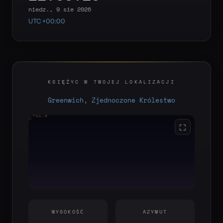
niedz., 9 sie 2026
UTC +00:00
KSIĘŻYC W TWOJEJ LOKALIZACJI
Greenwich, Zjednoczone Królestwo
+51.9°
YOU
E
S
W
⛶
WYSOKOŚĆ
AZYMUT