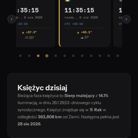
12:35:15
13:35:15
1
6
niedz., 9 sie 2026
niedz., 9 sie 2026
nie
‹
›
UTC +01:00
UTC +02:00
UTC
▲ +27.6°
▲ +5.0°
☀ 11°
⛅ 25°
Księżyc dzisiaj
Bieżąca faza księżyca to
Sierp malejący
z
14.1%
iluminacją, w dniu
26.1
29,53-dniowego cyklu
synodycznego. Księżyc znajduje się w
♋ Rak
w
odległości
363,808 km
od Ziemi. Następna pełnia jest
28 sie 2026
.