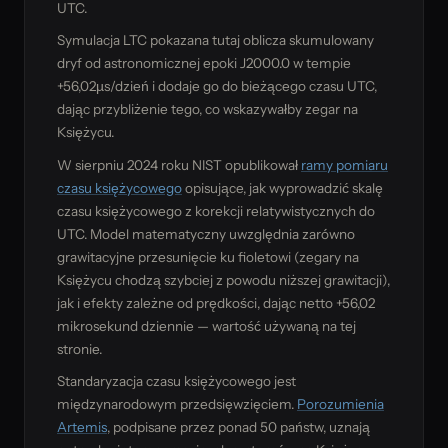
UTC.
Symulacja LTC pokazana tutaj oblicza skumulowany
dryf od astronomicznej epoki J2000.0 w tempie
+56,02µs/dzień i dodaje go do bieżącego czasu UTC,
dając przybliżenie tego, co wskazywałby zegar na
Księżycu.
W sierpniu 2024 roku NIST opublikował
ramy pomiaru
czasu księżycowego
opisujące, jak wyprowadzić skalę
czasu księżycowego z korekcji relatywistycznych do
UTC. Model matematyczny uwzględnia zarówno
grawitacyjne przesunięcie ku fioletowi (zegary na
Księżycu chodzą szybciej z powodu niższej grawitacji),
jak i efekty zależne od prędkości, dając netto +56,02
mikrosekund dziennie — wartość używaną na tej
stronie.
Standaryzacja czasu księżycowego jest
międzynarodowym przedsięwzięciem.
Porozumienia
Artemis
, podpisane przez ponad 50 państw, uznają