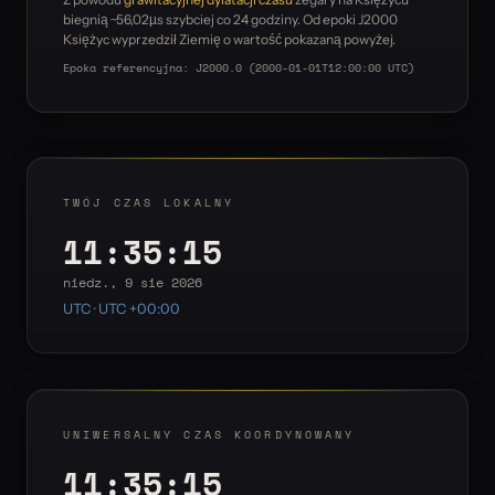
biegnią ~56,02µs szybciej co 24 godziny. Od epoki J2000
Księżyc wyprzedził Ziemię o wartość pokazaną powyżej.
Epoka referencyjna: J2000.0 (2000-01-01T12:00:00 UTC)
TWÓJ CZAS LOKALNY
11:35:15
niedz., 9 sie 2026
UTC · UTC +00:00
UNIWERSALNY CZAS KOORDYNOWANY
11:35:15