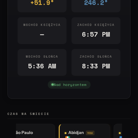
+51.9°
246.2°
WSCHÓD KSIĘŻYCA
ZACHÓD KSIĘŻYCA
—
6:57 PM
WSCHÓD SŁOŃCA
ZACHÓD SŁOŃCA
5:36 AM
8:33 PM
Nad horyzontem
CZAS NA ŚWIECIE
Kinshasa
Johannesburg
I