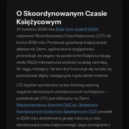
O Skoordynowanym Czasie
Księżycowym
W kwietniu 2024 roku
Biały Dom polecił NASA
ustanowić Skoordynowany Czas Księżycowy (LTC) do
końca 2026 roku. Ponieważ grawitacja Księżyca jest
słabsza niż Ziemi, ogólna teoria względności
przewiduje, że zegary na powierzchni Księżyca tykają
około 56,02 mikrosekund szybciej na dobę ziemską.
W ciągu miesięcy i lat ten dryf kumuluje się na tyle, by
powodować błędy nawigacyjne rzędu setek metrów.
LTC będzie wyznaczany przez średnią ważoną
zegarów atomowych umieszczonych na Księżycu —
podobnie jak UTC jest obliczany na Ziemi.
Międzynarodowy Komitet ONZ ds. Globalnych
Nawigacyjnych Systemów Satelitarnych (ICG)
powołał
w 2024 roku dedykowaną grupę roboczą w celu
standaryzacji czasu księżycowego i jego powiązania z