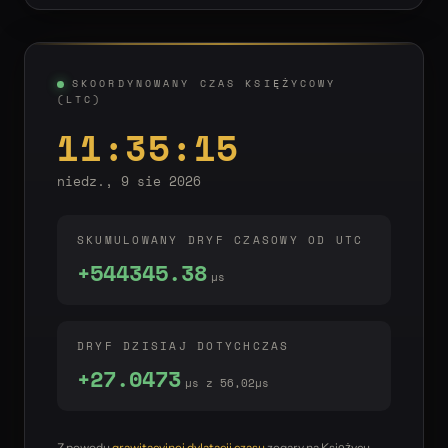
SKOORDYNOWANY CZAS KSIĘŻYCOWY
(LTC)
11:35:15
niedz., 9 sie 2026
SKUMULOWANY DRYF CZASOWY OD UTC
+544345.38
µs
DRYF DZISIAJ DOTYCHCZAS
+27.0473
µs z 56,02µs
Z powodu
grawitacyjnej dylatacji czasu
zegary na Księżycu