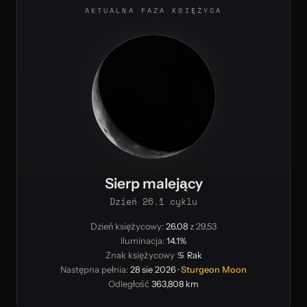
AKTUALNA FAZA KSIĘŻYCA
Sierp malejący
Dzień 26.1 cyklu
Dzień księżycowy:
26.08
z 29,53
Iluminacja:
14.1%
Znak księżycowy
♋ Rak
Następna pełnia:
28 sie 2026
·
Sturgeon Moon
Odległość
363,808 km