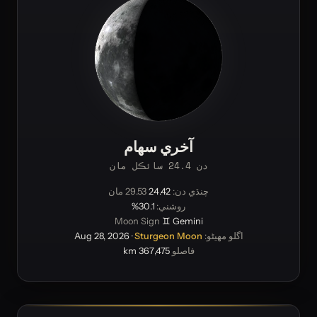
آخري سهام
دن 24.4 سائڪل مان
چنڌي دن:
24.42
29.53 مان
روشني:
30.1%
Moon Sign
♊ Gemini
اگلو مهيڻو:
Sturgeon Moon
·
Aug 28, 2026
فاصلو
367,475 km