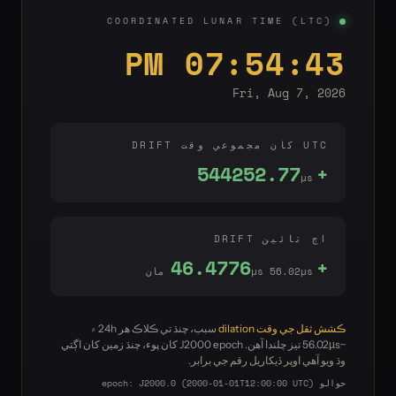
COORDINATED LUNAR TIME (LTC)
07:54:44 PM
Fri, Aug 7, 2026
UTC کان مجموعي وقت DRIFT
+544252.77
µs
اڄ تائين DRIFT
+46.4782
µs 56.02µs مان
ڪشش ثقل جي وقت dilation
سبب، چنڌ تي ڪلاڪ هر 24h ۾
~56.02µs تيز چلندا آهن. J2000 epoch کان پوء، چنڌ زمين کان اڳتي
وڌ ويو آھي اوپر ڏيکاريل رقم جي برابر.
حوالو epoch: J2000.0 (2000-01-01T12:00:00 UTC)