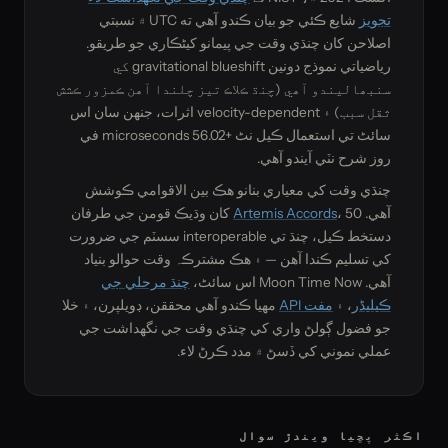
تجويز
شايع ڪئي جو بيان ڪندو آھي ته UTC ۾ نسبتي
اصلاحن کان چنڌي وقت جي پيمانو کيڻڪاري جو طريقو.
رياضياتي نموذج دونين gravitational blueshift کي
سنبھاليندو آھي (چنڌ ڪلاڪ تيز چلندا آهن ڪمزور ڪشش
ثقل سبب) ۽ velocity-dependent اثرات، جنهن سان اس
سائٹ تي استعمال ڪيل نٹ +56.02 microseconds في
روز شرح نٽي آيندو آھي.
چنڌي وقت کي معياري بنانو هڪ بين الاقوامي ڪوشش
آھي.
Artemis Accords
، 50 کان وڌيڪ قومن جي طرفان
دستخط ڪيل، چنڌ تي interoperable سسٽم جي ضرورت
کي تسليم ڪندا آھن — ۽ هڪ مشترڪہ وقت حوالو بنياد
آھي. Moon Time Now اس سائٹ،
چنڌ مرحلي جي
ڪيليڈر
، ۽
مفت API
مهيا ڪندو آھي محققن، ڊويلپرن، ۽ خلا
جو فضول ڳولڻ واري کي چنڌي وقت جي نگهداشت جي
عملي نموني کي ڏسڻ ۾ مدد ڪرڻ لاء.
اڪثر پڇيا ويندڙ سوال