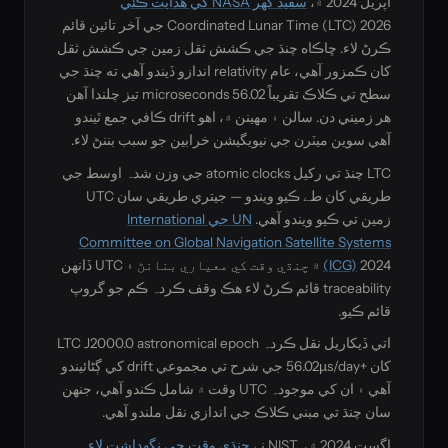
اپريل 2024 ۾،
سفيد گهر NASA کي هدايت ڪئي
Coordinated Lunar Time (LTC) 2026 جي آخر تائين قائم
ڪرڻ لاء. ڇاڪاه چنڌ جي ڪشش ثقل زمين جي ڪشش ثقل
کان ڪمزور آھي، عام relativity اندازو ڏيندو آھي ته چنڌ جي
سطح تي ڪلاڪ تقريباً 56.02 microseconds تيز چلندا آهن
هر زميني دن. سالن ۽ مهينن ۾، اهو drift ڪافي جمع ٿيندو
آھي سوين ميٽرن جي نيويگيشن خرابين جو سبب بننڻ لاء.
LTC چنڌ تي رکيل atomic clocks جي وزن شدہ اوسط جي
طريقي کان طے ڪيو ويندو — جيتري طريقي سان UTC
زمين تي ڪيو ويندو آھي.
UN جي International
Committee on Global Navigation Satellite Systems
(ICG)
2024 ۾ چنڌي وقت کي معياري بنانڻ ۽ UTC ڏانهن
traceability قائم ڪرڻ لاء هڪ وقف ڪردہ ڪم جو گروپ
قائم ڪيو.
اتي ڏيکاريل نقل ڪردہ LTC J2000.0 astronomical epoch
کان +56.02µs/day جي شرح تي مجموعي drift کي ڳڻائيندو
آھي ۽ ان کي موجودہ UTC وقت ۾ شامل ڪندو آھي، جنهن
سان چنڌ تي مبني ڪلاڪ جي اندازي نقل ملندو آھي.
اگست 2024 ۾، NIST نے
چنڌي وقت جي نگهداشت لاء