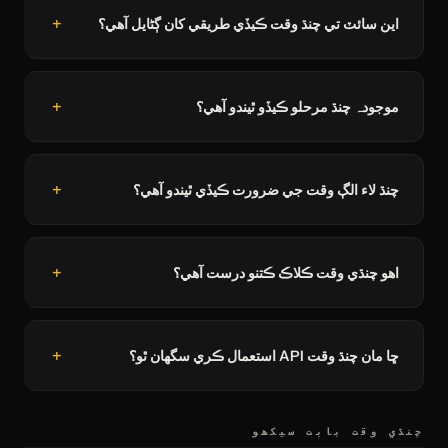
اين سائٽ تي چنڌ وقت ڪيڏي طريقي کان ڳڻايل آھي؟
موجودہ چنڌ مرحلو ڪيڏو ٿيندو آھي؟
چنڌ لاء الڳ وقت جي ضرورت ڪيڏي ٿيندو آھي؟
اهو چنڌي وقت ڪلاڪ ڪتنو درست آھي؟
ڇا مان چنڌ وقت API استعمال ڪري سگهان ٿو؟
چنڌي وقت بابت سيکھو