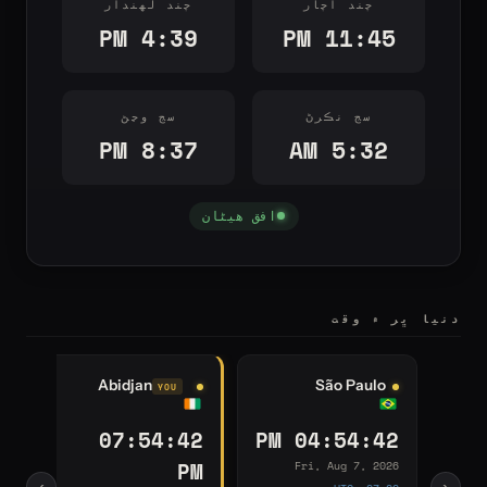
چند اًچار
چند لهندار
4:39 PM
11:45 PM
سج نڪرڻ
سج وڃڻ
8:37 PM
5:32 AM
افق هيٹان
دنيا ڀر ۾ وقت
Johannesburg
Kinshasa
Abidjan
09:54:43 PM
08:54:43 PM
07:54:
Fri, Aug 7, 2026
Fri, Aug 7, 2026
›
‹