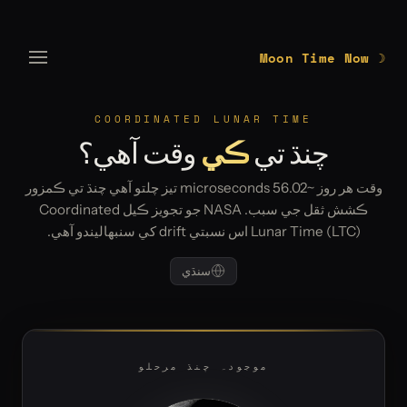
☽ Moon Time Now
COORDINATED LUNAR TIME
چنڌ تي
ڪي
وقت آھي؟
وقت ھر روز ~56.02 microseconds تيز چلتو آھي چنڌ تي ڪمزور
ڪشش ثقل جي سبب. NASA جو تجويز ڪيل Coordinated
Lunar Time (LTC) اس نسبتي drift کي سنبھاليندو آھي.
سنڌي
موجودہ چنڌ مرحلو