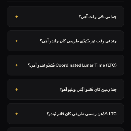
چنڌ تي ڪي وقت آھي؟
چنڌ تي وقت تيز ڪيڏي طريقي کان چلندو آھي؟
Coordinated Lunar Time (LTC) ڪيڏو ٿيندو آھي؟
چنڌ زمين کان ڪتنو اڳتي ويليو آھو؟
LTC ڪڏهن رسمي طريقي کان قائم ٿيندو؟