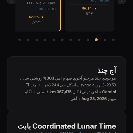
UTC +02:00
UTC +01:00
Fri, Aug 7, 
▼ -57.1°
▼ -57.9°
UTC +0
☾ 12°
⛅ 24°
▼ -57.9°
⛅ 27°
آج چنڌ
موجوڏي چنڌ مرحلو
آخري سهام
آهي
30.1%
روشني سان،
29.53-ڏينهن synodic سائڪل جي
24.4
ڏينهن ۾. چنڌ
♊
Gemini
۾ آهي ڌرتيءَ کان
367,475 km
فاصلي ۾. اگلو
مهيڻو
Aug 28, 2026
۾ آهي.
Coordinated Lunar Time بابت