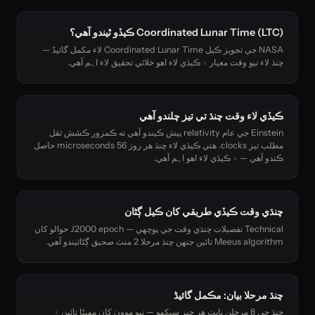
Coordinated Lunar Time (LTC) ڪيڏو ٿيندو آھي؟
NASA جي تجويز ڪيل Coordinated Lunar Time لاء مکمل گائيڈ —
چنڌ لاء نيو وقت معيار ۽ ڪيڏي لاء اهو خلائي تحقيق لاء اہم آھي.
ڪيڏي لاء وقت چنڌ تي تيز چلندو آھي
Einstein جي عام relativity پيش ڪيندو آھي ته ڪمزور ڪشش ثقل
مطلب تيز clocks. ھتي ڪيڏي لاء چنڌ ھر روز 56 microseconds حاصل
ڪندو آھي — ۽ ڪيڏي لاء اهو اہم آھي.
چنڌي وقت ڪيڏي طريقي کان ڪيل ڳڻان
Technical تفصيلات چنڌي وقت جي پوچھي — J2000 epoch حوالو کان
Meeus algorithm تائين جنهن چنڌ مرحلا 2 منٽ صحيق ڳڻائيندو آھي.
چنڌ مرحلا بيان: مڪمل گائيڈ
چنڌ جي 8 مرحلن بابت ھر چيز سيکھو — نيو موون کان مهيڻا تائين ۽