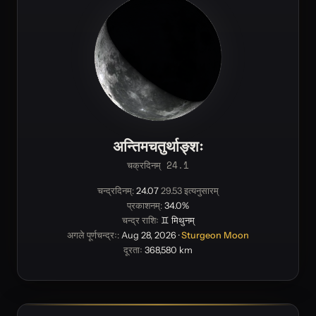
अन्तिमचतुर्थाङ्शः
चक्रदिनम् 24.1
चन्द्रदिनम्:
24.07
29.53 इत्यनुसारम्
प्रकाशनम्:
34.0%
चन्द्र राशिः
♊ मिथुनम्
अगले पूर्णचन्द्रः:
Aug 28, 2026
·
Sturgeon Moon
दूरताः
368,580 km