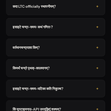
कदा LTC officially स्थापनीयम्?
इसाइटे चन्द्र-समयः कथं गणितः?
वर्तमानचन्द्रदशा किम्?
किमर्थं चन्द्रे पृथक्-कालमानम्?
इसाइटे चन्द्र-समय-घटिका कति निकुञ्च?
किं मूनटाइमनाउ-API उपयुञ्जितुं शक्यम्?