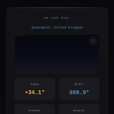
तव स्थाने चन्द्रः
Greenwich, United Kingdom
+34.1°
YOU
E
S
W
⛶
उच्चता
दिग्भागः
+34.1°
268.9°
चन्द्रोदयः
चन्द्रास्तः