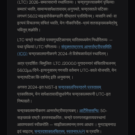
(LTC) 2026-सम्वत्सरान्ते स्थापितव्यः। चन्द्रगुरुत्वाकर्षणं पृथिव्याः
कमतरं भवति, सामान्यसापेक्षतावादम् अनुगमते, चन्द्रसतले घटिकाः
लगभगं 56.02 माइक्रोसेकण्डानि शीघ्रतरं प्रतिदिनम्। मासानि वर्षाः वा
इत्ययं विचलनम् संचितं भवति, येन नौकानिर्देश-भ्रमं शतसङ्ख्यकमेत्रेषु
भवितुम् शक्नोति।
LTC चन्द्रे स्थापिते परमाणुघटिकानाम् भारितमध्यमेन निर्धारितव्यः —
यथा पृथिव्यां UTC गणितव्यः।
संयुक्तराष्ट्रस्य आन्तर्राष्ट्रीयसमिति
(ICG)
चन्द्रकालमानीकरणे 2024-ते विशेषकार्यदलं स्थापितम्।
अत्र प्रदर्शितः सिमुलितः LTC J2000.0 युगादनन्तरं संचितविचलनम्
56.02µs/दिने-इत्यनुसारम् गणयति वर्तमान UTC-काले योजयति, येन
चन्द्रघटिका किं दर्शयेद् इति अनुमानम् ।
अगस्त 2024-इत NIST-इ
चन्द्रकालनियन्त्रणे प्रस्तावम्
प्रकाशितम्, येन सापेक्षतावादीसुधारेणैव चन्द्रकालमापनी UTC-इत
निष्पाद्यते।
चन्द्रकालमानीकरण आन्तर्राष्ट्रीयप्रयत्नम्।
आर्टेमिससन्धिः
50-
सङ्ख्यकं राष्ट्रैः हस्तस्वाक्षरितः, चन्द्रे परस्परसङ्गतव्यवस्थानां
आवश्यकतां स्वीकरोति — साझीकालमानम् तस्य आधारः। मूनटाइमनाउ
इदं साइटम्,
चन्द्रदशाकालचित्रम्
,
स्वतन्त्रAPI
च प्रदत्ति।