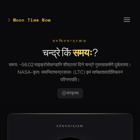
☽ Moon Time Now
समन्वितचन्द्रकालः
चन्द्रे किं
समयः
?
समयः ~56.02 माइक्रोसेकण्डानि शीघ्रतरं दिने चन्द्रे गुरुत्वाकर्षणे दुर्बलतया।
NASA-कृतः समन्वितचन्द्रकालः (LTC) इमं सापेक्षतावादीविचलनं
परिगणयति।
संस्कृतम्
वर्तमानचन्द्रदशा