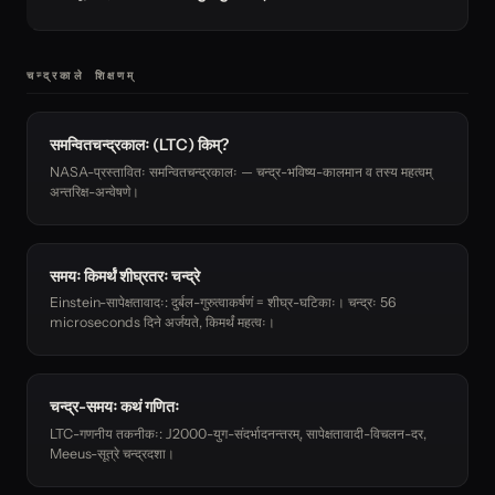
चन्द्रकाले शिक्षणम्
समन्वितचन्द्रकालः (LTC) किम्?
NASA-प्रस्तावितः समन्वितचन्द्रकालः — चन्द्र-भविष्य-कालमान व तस्य महत्वम्
अन्तरिक्ष-अन्वेषणे।
समयः किमर्थं शीघ्रतरः चन्द्रे
Einstein-सापेक्षतावादः: दुर्बल-गुरुत्वाकर्षणं = शीघ्र-घटिकाः। चन्द्रः 56
microseconds दिने अर्जयते, किमर्थं महत्वः।
चन्द्र-समयः कथं गणितः
LTC-गणनीय तकनीकः: J2000-युग-संदर्भादनन्तरम्, सापेक्षतावादी-विचलन-दर,
Meeus-सूत्रे चन्द्रदशा।