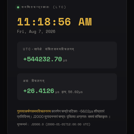
समन्वितचन्द्रकालः (LTC)
11:18:56 AM
Fri, Aug 7, 2026
UTC-सापेक्षे संचितसमयविचलनम्
+544232.70
µs
अद्य विचलनम्
+26.4126
µs इत्य् 56.02µs
गुरुत्वाकर्षणसमयविचलनस्य
कारणेन चन्द्रे घटिकाः ~56.02µs शीघ्रतरं
प्रतिदिनम्। J2000 युगादनन्तरं चन्द्रः पृथिव्या अग्रगतः समयं संचितकृतः।
युगसन्दर्भः: J2000.0 (2000-01-01T12:00:00 UTC)