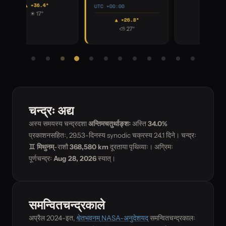
▲ +5.2°
▼ -15.3°
☀ 12°
⛅ 24°
चन्द्रः अद्य
अस्य समयस्य चन्द्रदशा
अन्तिमचतुर्थाङ्शः
अस्ति
34.0%
प्रकाशनसहितः, 29.53-दिनस्य synodic चक्रस्य
24.1
दिने। चन्द्रः
♊ मिथुनम्
-राशौ
368,580 km
दूरताया पृथिव्याः। अग्रिमः
पूर्णचन्द्रः
Aug 28, 2026
स्यात्।
समन्वितचन्द्रकाले
अप्रैल 2024-इत,
श्वेतभवनम् NASA-अनुदेशयद्
समन्वितचन्द्रकालः