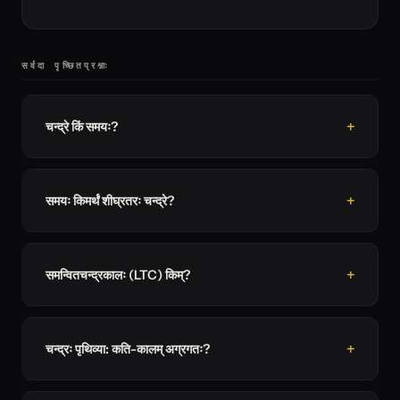
सर्वदा पृच्छितप्रश्नाः
चन्द्रे किं समयः?
समयः किमर्थं शीघ्रतरः चन्द्रे?
समन्वितचन्द्रकालः (LTC) किम्?
चन्द्रः पृथिव्या: कति-कालम् अग्रगतः?