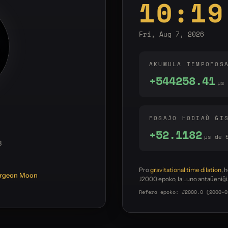
10:19
Fri, Aug 7, 2026
AKUMULA TEMPOFOS
+544258.41
µs
FOSAĴO HODIAŬ ĜI
+52.1188
µs de 
3
Pro
gravitational time dilation
, 
urgeon Moon
J2000 epoko, la Luno antaŭeniĝis
Refera epoko: J2000.0 (2000-0