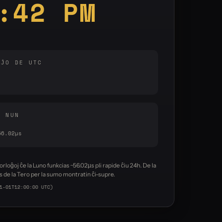
:43 PM
AĴO DE UTC
S NUN
56.02µs
horloĝoj ĉe la Luno funkcias ~56.02µs pli rapide ĉiu 24h. De la
 de la Tero per la sumo montratin ĉi-supre.
1-01T12:00:00 UTC)