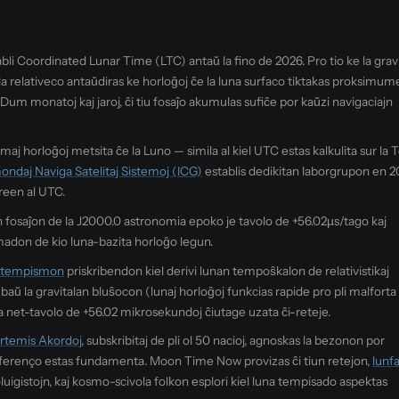
bli Coordinated Lunar Time (LTC) antaŭ la fino de 2026. Pro tio ke la grav
rala relativeco antaŭdiras ke horloĝoj ĉe la luna surfaco tiktakas proksimum
Dum monatoj kaj jaroj, ĉi tiu fosaĵo akumulas sufiĉe por kaŭzi navigaciajn
horloĝoj metsita ĉe la Luno — simila al kiel UTC estas kalkulita sur la T
ondaj Naviga Satelitaj Sistemoj (ICG)
establis dedikitan laborgrupon en 
reen al UTC.
n fosaĵon de la J2000.0 astronomia epoko je tavolo de +56.02µs/tago kaj
adon de kio luna-bazita horloĝo legun.
a tempismon
priskribendon kiel derivi lunan tempoŝkalon de relativistikaj
ŭ la gravitalan bluŝocon (lunaj horloĝoj funkcias rapide pro pli malforta
a net-tavolo de +56.02 mikrosekundoj ĉiutage uzata ĉi-reteje.
rtemis Akordoj
, subskribitaj de pli ol 50 nacioj, agnoskas la bezonon por
eferenço estas fundamenta. Moon Time Now provizas ĉi tiun retejon,
lunf
oluigistojn, kaj kosmo-scivola folkon esplori kiel luna tempisado aspektas