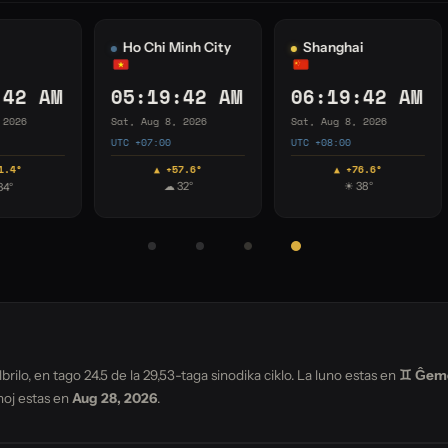
Seoul
Adelaide
S
AM
07:19:43 AM
07:49:43 AM
0
Sat, Aug 8, 2026
Sat, Aug 8, 2026
Sat
UTC +09:00
UTC +09:30
UTC
▲ +76.9°
▲ +27.1°
☀ 41°
☁ 15°
brilo, en tago
24.5
de la 29,53-taga sinodika ciklo. La luno estas en
♊ Ĝeme
noj estas en
Aug 28, 2026
.