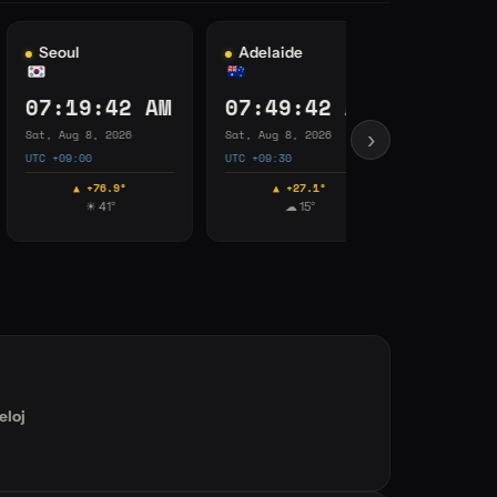
ydney
Auckland
8:19:43 AM
10:19:43 AM
, Aug 8, 2026
Sat, Aug 8, 2026
›
 +10:00
UTC +12:00
▲ +26.5°
▲ +15.5°
☀ 13°
⛅ 10°
loj