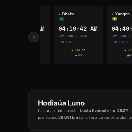
angon
Ho Chi Minh City
Shanghai
:49:43 AM
05:19:43 AM
06:19:43 
 Aug 8, 2026
Sat, Aug 8, 2026
Sat, Aug 8, 2026
‹
+06:30
UTC +07:00
UTC +08:00
▲ +51.4°
▲ +57.6°
▲ +76.6°
☁ 32°
☀ 38°
🌧 34°
Hodiaŭa Luno
La nuna lunafazo estas
Lasta Kvarcelo
kun
29.0%
el
je distanco
367,181 km
de la Tero. La venonta plenlu