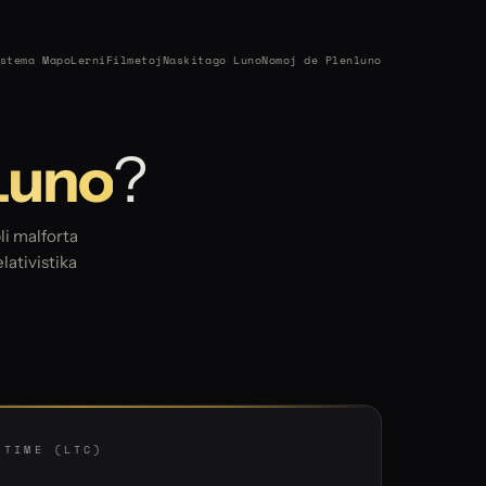
stema Mapo
Lerni
Filmetoj
Naskitago Luno
Nomoj de Plenluno
Luno
?
li malforta
lativistika
 TIME (LTC)