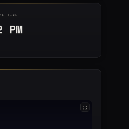
AL TIME
3 PM
⛶