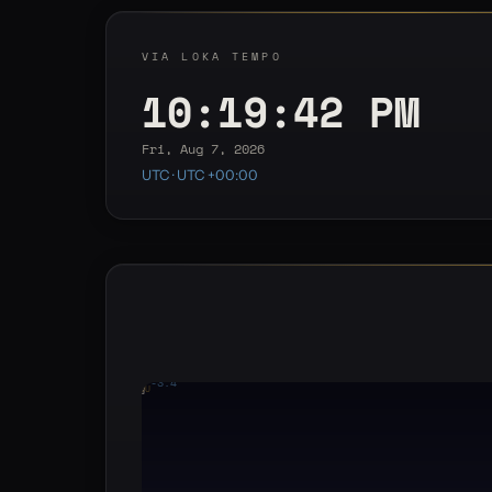
VIA LOKA TEMPO
10:19:43 PM
Fri, Aug 7, 2026
UTC · UTC +00:00
-3.4°
YOU
E
S
W