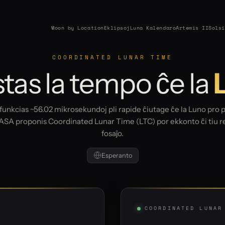
Moon by Location
Eklipsoj
Luna Kalendaro
Artemis II
Solsi
COORDINATED LUNAR TIME
stas la tempo ĉe la
unkcias ~56.02 mikrosekundoj pli rapide ĉiutage ĉe la Luno pro p
ASA proponis Coordinated Lunar Time (LTC) por ekkonto ĉi tiu re
fosaĵo.
Esperanto
COORDINATED LUNAR