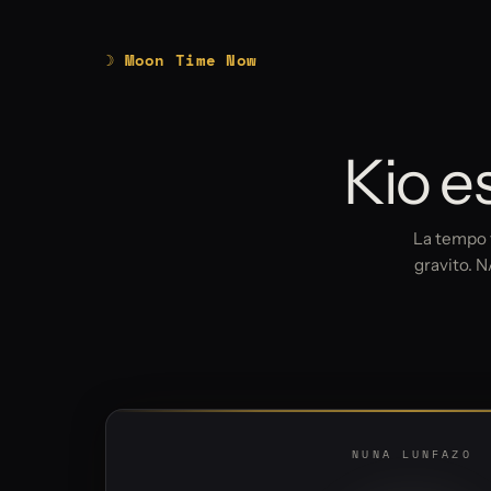
☽ Moon Time Now
Kio e
La tempo f
gravito. N
NUNA LUNFAZO