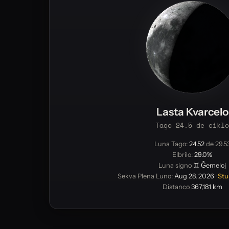
Lasta Kvarcelo
Tago 24.5 de ciklo
Luna Tago:
24.52
de 29.5
Elbrilo:
29.0%
Luna signo
♊ Ĝemeloj
Sekva Plena Luno:
Aug 28, 2026
·
St
Distanco
367,181 km