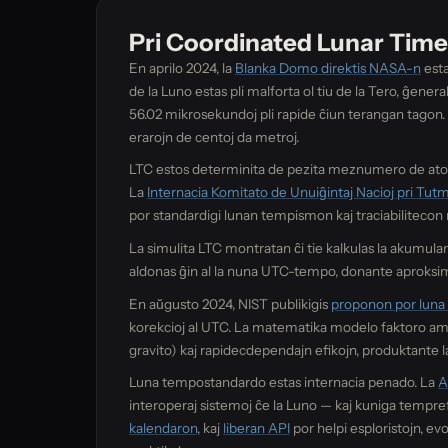
Pri Coordinated Lunar Time
En aprilo 2024, la
Blanka Domo direktis NASA-n
esta
de la Luno estas pli malforta ol tiu de la Tero, ĝene
56.02 mikrosekundoj pli rapide ĉiun terangan tagon. 
erarojn de centoj da metroj.
LTC estos determinita de pezita meznumero de atomaj 
La
Internacia Komitato de Unuiĝintaj Nacioj pri Tutm
por standardigi lunan tempismon kaj traciabilitecon 
La simulita LTC montratan ĉi tie kalkulas la akumula
aldonas ĝin al la nuna UTC-tempo, donante aproksim
En aŭgusto 2024, NIST publikigis
proponon por lun
korekcioj al UTC. La matematika modelo faktoro amba
gravito) kaj rapidecdependajn efikojn, produktante l
Luna tempostandardo estas internacia penado. La
A
interoperaj sistemoj ĉe la Luno — kaj kuniga tempr
kalendaron
, kaj
liberan API
por helpi esploristojn, ev