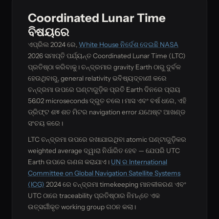
Coordinated Lunar Time
ବିଷୟରେ
ଏପ୍ରିଲ 2024 ରେ,
White House ନିର୍ଦେଶ ଦେଇଛି NASA
2026 ସମାପ୍ତି ପର୍ଯ୍ୟନ୍ତ Coordinated Lunar Time (LTC)
ପ୍ରତିଷ୍ଠା କରିବାକୁ। ଚନ୍ଦ୍ରମାର gravity Earth ଠାରୁ ଦୁର୍ବଳ
ହେଉଥିବାରୁ, general relativity ଭବିଷ୍ୟଦ୍ବାଣୀ କରେ
ଚନ୍ଦ୍ରମା ଉପରେ ଘଣ୍ଟାଗୁଡ଼ିକ ପ୍ରତି Earth ଦିନରେ ପ୍ରାୟ
56.02 microseconds ଦ୍ରୁତ ଚଲେ। ମାସ ଏବଂ ବର୍ଷ ଧରେ, ଏହି
ଡ୍ରିଫ୍ଟ ଶত ଶତ ମିଟର navigation error ଯଥେଷ୍ଟ ଆଖଣ୍ଡ
ସଂଚୟ କରେ।
LTC ଚନ୍ଦ୍ରମା ଉପରେ ରଖାଯାଇଥିବା atomic ଘଣ୍ଟାଗୁଡ଼ିକର
weighted average ଦ୍ୱାରା ନିର୍ଧାରିତ ହେବ — ଯେପରି UTC
Earth ଉପରେ ଗଣନା କରାଯାଏ।
UN ର International
Committee on Global Navigation Satellite Systems
(ICG)
2024 ରେ ଚନ୍ଦ୍ରମା timekeeping ମାନକୀକରଣ ଏବଂ
UTC ଠାରେ traceability ପ୍ରତିଷ୍ଠାର ନିମନ୍ତେ ଏକ
ଉତ୍ସର୍ଗୀକୃତ working group ଗଠନ କଲା।