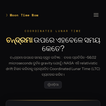
☽ Moon Time Now
COORDINATED LUNAR TIME
ଚନ୍ଦ୍ରମା
ଉପରେ ଏହବେଳେ ସମୟ
କେତେ?
ଚନ୍ଦ୍ରମା ଉପରେ ସମୟ ଦ୍ରୁତ ଗତିতେ ଚଲେ ପ୍ରତିଦିନ ~56.02
microseconds ଦୁର୍ବଳ gravity ଯୋଗୁଁ। NASA ଏହି relativistic
drift ହିସାବ କରିବାକୁ ପ୍ରସ୍ତାବିତ Coordinated Lunar Time (LTC)
ବ୍ୟବହାର କରିବ।
ଓଡ଼ିଆ