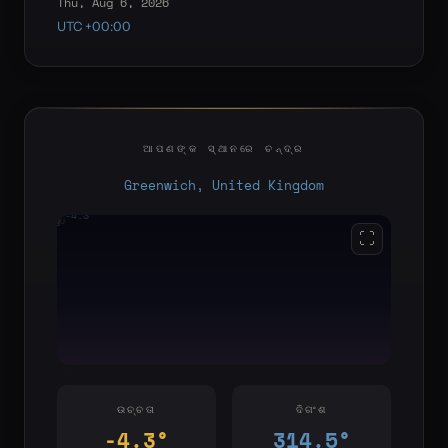
Thu, Aug 6, 2026
UTC +00:00
ଆପଣଙ୍କ ସ୍ଥାନରେ ଚନ୍ଦ୍ର
Greenwich, United Kingdom
-4.3°
YOU
E
S
W
⛶
ଉଚ୍ଚତା
ଦିଗଂଶ
-4.3°
314.5°