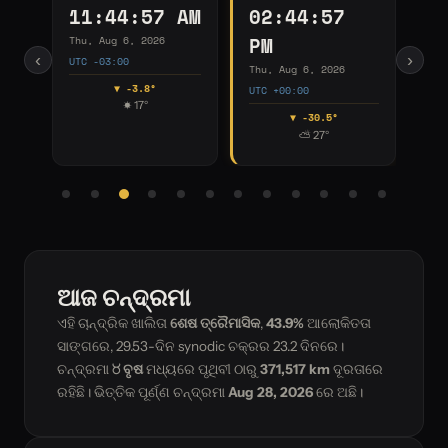
:58
03:44:58 PM
04:44:58 PM
Thu, Aug 6, 2026
Thu, Aug 6, 2026
‹
›
UTC +01:00
UTC +02:00
 2026
▼ -51.8°
▼ -69.6°
☀ 25°
☀ 13°
0.5°
7°
ଆଜ ଚନ୍ଦ୍ରମା
ଏହି ଚାନ୍ଦ୍ରିକ ଖାଲିତା
ଶେଷ ତ୍ରୈମାସିକ
,
43.9%
ଆଲୋକିତତା
ସାଙ୍ଗରେ, 29.53-ଦିନ synodic ଚକ୍ରର
23.2
ଦିନରେ।
ଚନ୍ଦ୍ରମା
♉ ବୃଷ
ମଧ୍ୟରେ ପୃଥିବୀ ଠାରୁ
371,517 km
ଦୂରତାରେ
ରହିଛି। ଭିତ୍ତିକ ପୂର୍ଣ୍ଣ ଚନ୍ଦ୍ରମା
Aug 28, 2026
ରେ ଅଛି।