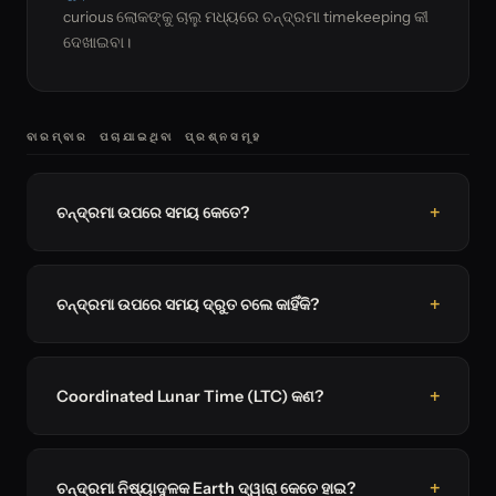
curious ଲୋକଙ୍କୁ ଚାଲୁ ମଧ୍ୟରେ ଚନ୍ଦ୍ରମା timekeeping କୀ
ଦେଖାଇବା।
ବାରମ୍ବାର ପଚାଯାଇଥିବା ପ୍ରଶ୍ନସମୂହ
ଚନ୍ଦ୍ରମା ଉପରେ ସମୟ କେତେ?
ଚନ୍ଦ୍ରମା ଉପରେ ସମୟ ଦ୍ରୁତ ଚଲେ କାହିଁକି?
Coordinated Lunar Time (LTC) କଣ?
ଚନ୍ଦ୍ରମା ନିଷ୍ୟାଦୁଳକ Earth ଦ୍ୱାରା କେତେ ହାଇ?