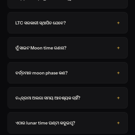
LTC ସରକାରୀ ସ୍ଥାପିତ ଯେବେ?
ମୁଁ ସାଇଟ Moon time ଗଣନା?
ବର୍ତ୍ତମାନ moon phase କଣ?
ଚନ୍ଦ୍ରମା ଅଲଗା ସମୟ ଆବଶ୍ୟକ ଚାହିଁ?
ଏଠାର lunar time ଘଣ୍ଟା କଦୁଇପୃ?