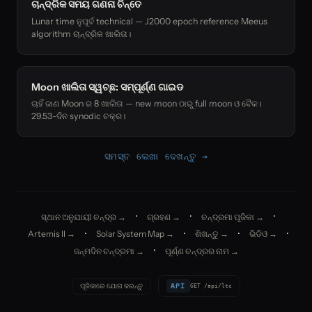
ଚାନ୍ଦ୍ରିକ ସମୟ ଗଣନା ଚିନ୍ତେ
Lunar time ନୁପୂର୍ବ technical — J2000 epoch reference Meeus
algorithm ଚାନ୍ଦ୍ରିକ ଖାଲିତା।
Moon ଖାଲିତା ସ୍ୱଚ୍ଛ: ସମ୍ପୂର୍ଣ୍ଣ ଗାଇଡ
ଚାହିଁ ଜାଣ Moon ର 8 ଖାଲିତା — new moon ଠାରୁ full moon ଓ ବୈକ।
29.53-ଦିନ synodic ଚକ୍ର।
ସମସ୍ତ ଲେଖା ଦେଖନ୍ତୁ →
·
·
·
ସ୍ଥାନ ଅନୁଯାୟୀ ଚନ୍ଦ୍ର →
ଗ୍ରହଣ →
ଚନ୍ଦ୍ରମା ପୂଜିକା →
·
·
·
·
Artemis II →
Solar System Map →
ଶିଖନ୍ତୁ →
ଭିଡିଓ →
·
ଜନ୍ମଦିନ ଚନ୍ଦ୍ରମା →
ପୂର୍ଣ୍ଣ ଚନ୍ଦ୍ରର ନାମ →
API
ପୂଜିକାରେ ଯୋଗ କରନ୍ତୁ
GET /api/ltc