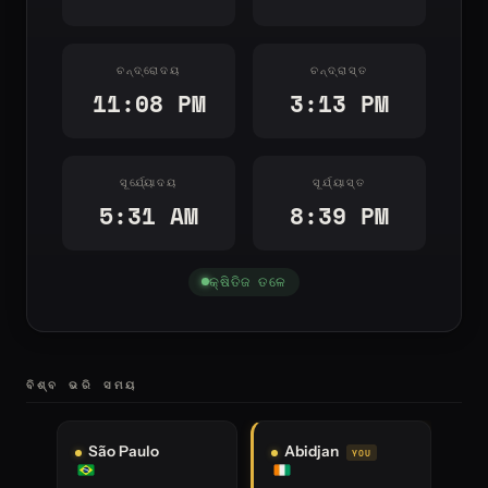
ଚନ୍ଦ୍ରୋଦୟ
ଚନ୍ଦ୍ରାସ୍ତ
11:08 PM
3:13 PM
ସୂର୍ଯ୍ୟୋଦୟ
ସୂର୍ଯ୍ୟାସ୍ତ
5:31 AM
8:39 PM
କ୍ଷିତିଜ ତଳେ
ବିଶ୍ବ ଭରି ସମୟ
Kinshasa
Johannesburg