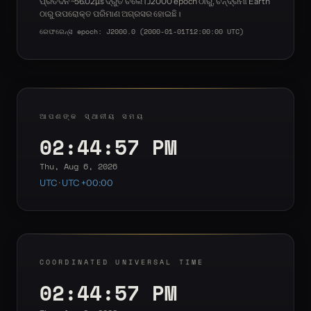
ପ୍ରତିଦିନ ~56.02µs ଦ୍ରୁତ ଚଲେ। J2000 epoch ଠାରୁ, ଚନ୍ଦ୍ରମା Earth
ଠାରୁ ଉପରୋକ୍ତ ପରିମାଣ ଅଗ୍ରସର ହୋଇଛି।
ରେଫରେନ୍ସ epoch: J2000.0 (2000-01-01T12:00:00 UTC)
ଆପଣଙ୍କ ସ୍ଥାନୀୟ ସମୟ
02:44:58 PM
Thu, Aug 6, 2026
UTC · UTC +00:00
COORDINATED UNIVERSAL TIME
02:44:58 PM