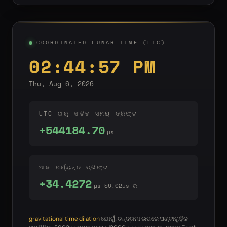
COORDINATED LUNAR TIME (LTC)
02:44:58 PM
Thu, Aug 6, 2026
UTC ଠାରୁ ସଂଚିତ ସମୟ ଡ୍ରିଫ୍ଟ
+544184.70
µs
ଆଜ ପର୍ଯ୍ୟନ୍ତ ଡ୍ରିଫ୍ଟ
+34.4279
µs 56.02µs ର
gravitational time dilation
ଯୋଗୁଁ, ଚନ୍ଦ୍ରମା ଉପରେ ଘଣ୍ଟାଗୁଡ଼ିକ