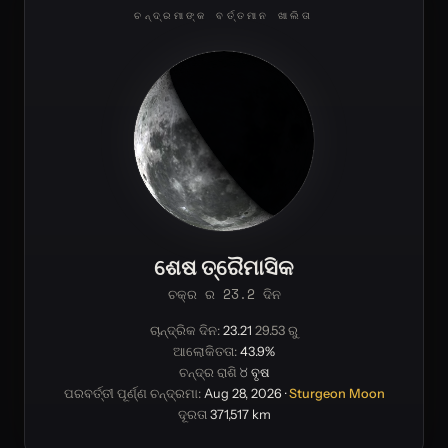
ଚନ୍ଦ୍ରମାଙ୍କ ବର୍ତ୍ତମାନ ଖାଲିତା
ଶେଷ ତ୍ରୈମାସିକ
ଚକ୍ର ର 23.2 ଦିନ
ଚାନ୍ଦ୍ରିକ ଦିନ:
23.21
29.53 ରୁ
ଆଲୋକିତତା:
43.9%
ଚନ୍ଦ୍ର ରାଶି
♉ ବୃଷ
ପରବର୍ତ୍ତୀ ପୂର୍ଣ୍ଣ ଚନ୍ଦ୍ରମା:
Aug 28, 2026
·
Sturgeon Moon
ଦୂରତା
371,517 km