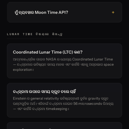
ମୁଁ ବ୍ୟବହାର Moon Time API?
LUNAR TIME ବିଷୟରେ ଶିଖନ୍ତୁ
Coordinated Lunar Time (LTC) କଣ?
ଆତ୍ମକେନ୍ଦ୍ରିକ ଗାଇଡ NASA ର ଯୋଗ୍ୟ Coordinated Lunar Time
— ଚନ୍ଦ୍ରମାର ଭବିଷ୍ୟତ ସମୟ ମାନକ ଏବଂ କାହିଁକି ଏହାକୁ ଅଗ୍ରଭାଗ space
exploration।
ଚନ୍ଦ୍ରମା ଉପରେ ସମୟ ଦ୍ରୁତ ଚଲେ ଚାହିଁ
Einstein ର general relativity ଭବିଷ୍ୟଦ୍ବାଣୀ ଦୁର୍ବଳ gravity ଦ୍ରୁତ
ଘଣ୍ଟାଗୁଡ଼ିକ ଅର୍ଥ। ଏଗିବାଇଁ ଚନ୍ଦ୍ରମା ଗେଇନ 56 microseconds ଦିଥାହ୍ୟ
— ଏବଂ କାହିଁକି ଚନ୍ଦ୍ରମା timekeeping।